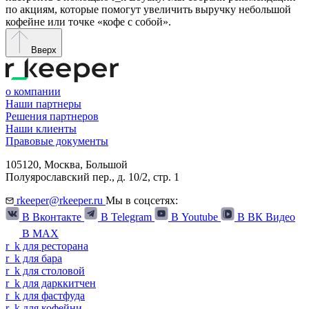
по акциям, которые помогут увеличить выручку небольшой
кофейне или точке «кофе с собой».
Вверх
о компании
Наши партнеры
Решения партнеров
Наши клиенты
Правовые документы
105120,
Москва
,
Большой
Полуярославский пер., д. 10/2, стр. 1
rkeeper@rkeeper.ru
Мы в соцсетях:
В Вконтакте
В Telegram
В Youtube
В ВК Видео
В MAX
r
_
k
для ресторана
r
_
k
для бара
r
_
k
для столовой
r
_
k
для дарккитчен
r
_
k
для фастфуда
r
_
k
для кофейни