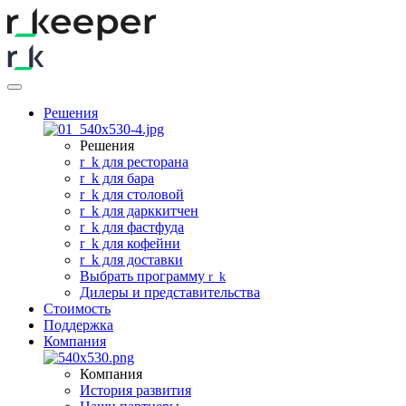
Решения
Решения
r
_
k для ресторана
r
_
k для бара
r
_
k для столовой
r
_
k для дарккитчен
r
_
k для фастфуда
r
_
k для кофейни
r
_
k для доставки
Выбрать программу
r
_
k
Дилеры и представительства
Стоимость
Поддержка
Компания
Компания
История развития