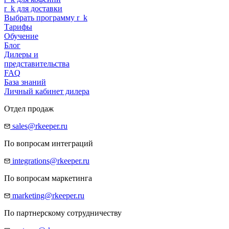
r
_
k
для доставки
Выбрать программу
r
_
k
Тарифы
Обучение
Блог
Дилеры и
представительства
FAQ
База знаний
Личный кабинет дилера
Отдел продаж
sales@rkeeper.ru
По вопросам интеграций
integrations@rkeeper.ru
По вопросам маркетинга
marketing@rkeeper.ru
По партнерскому сотрудничеству