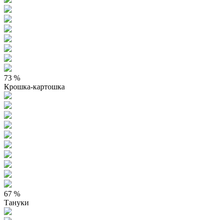
73 %
Крошка-картошка
67 %
Тануки