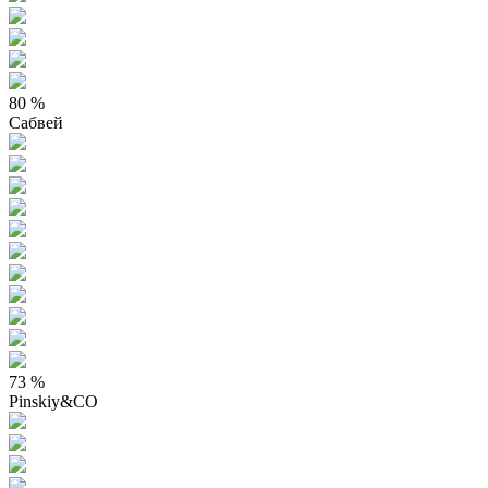
80 %
Сабвей
73 %
Pinskiy&CO