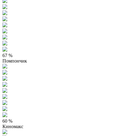
67 %
Помпончик
60 %
Киномакс