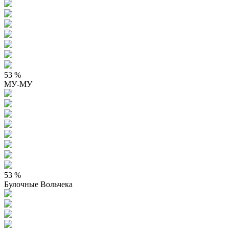
53 %
МУ-МУ
53 %
Булочные Вольчека