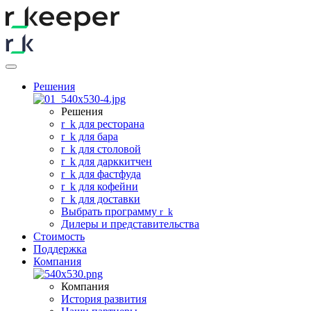
Решения
Решения
r
_
k для ресторана
r
_
k для бара
r
_
k для столовой
r
_
k для дарккитчен
r
_
k для фастфуда
r
_
k для кофейни
r
_
k для доставки
Выбрать программу
r
_
k
Дилеры и представительства
Стоимость
Поддержка
Компания
Компания
История развития