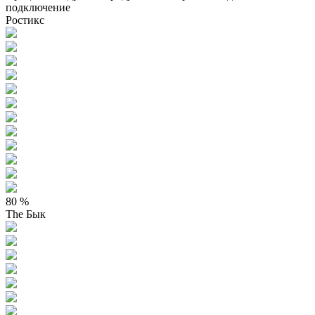
подключение
Ростикс
80 %
The Бык