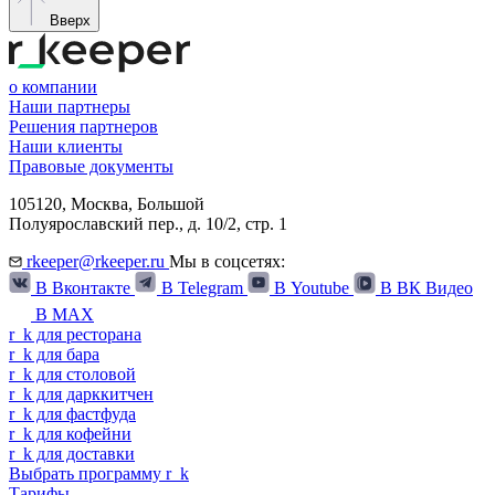
Вверх
о компании
Наши партнеры
Решения партнеров
Наши клиенты
Правовые документы
105120,
Москва
,
Большой
Полуярославский пер., д. 10/2, стр. 1
rkeeper@rkeeper.ru
Мы в соцсетях:
В Вконтакте
В Telegram
В Youtube
В ВК Видео
В MAX
r
_
k
для ресторана
r
_
k
для бара
r
_
k
для столовой
r
_
k
для дарккитчен
r
_
k
для фастфуда
r
_
k
для кофейни
r
_
k
для доставки
Выбрать программу
r
_
k
Тарифы