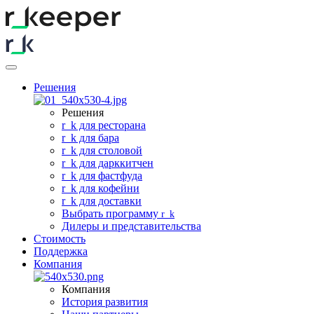
Решения
Решения
r
_
k для ресторана
r
_
k для бара
r
_
k для столовой
r
_
k для дарккитчен
r
_
k для фастфуда
r
_
k для кофейни
r
_
k для доставки
Выбрать программу
r
_
k
Дилеры и представительства
Стоимость
Поддержка
Компания
Компания
История развития