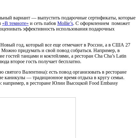
альный вариант — выпустить подарочные сертификаты, которые
н
«В темноте»
и сеть пабов
Mollie’s
. С оформлением поможет
и оценивать эффективность использования подарочных
 Новый год, который все еще отмечают в России, а в США 27
й. Можно придумать и свой повод собраться. Например, в
 гостей танцами и коктейлями, а ресторан Cha Cha’s Latin
юда второе гость получает бесплатно.
ю святого Валентина): есть повод организовать в ресторане
ние каникулы — традиционное время отдыха в кругу семьи.
о: например, в ресторане Юлии Высоцкой Food Embassy