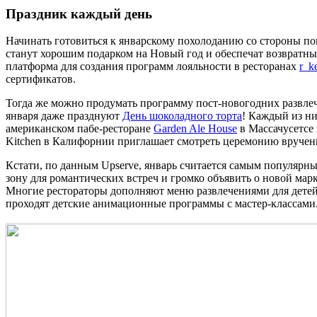
Праздник каждый день
Начинать готовиться к январскому похолоданию со стороны п
станут хорошим подарком на Новый год и обеспечат возвратны
платформа для создания программ лояльности в ресторанах
r_k
сертификатов.
Тогда же можно продумать программу пост-новогодних развлеч
января даже празднуют
День шоколадного торта
! Каждый из ни
американском пабе-ресторане
Garden Ale House
в Массачусетсе 
Kitchen в Калифорнии приглашает смотреть церемонию вручения
Кстати, по данным Upserve, январь считается самым популярн
зону для романтических встреч и громко объявить о новой мар
Многие рестораторы дополняют меню развлечениями для детей
проходят детские анимационные программы с мастер-классами