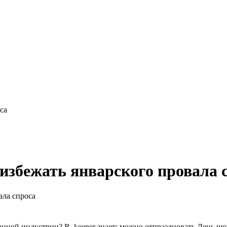
са
избежать январского провала 
анной индустрии? R_keeper знает: можно отпраздновать День шок