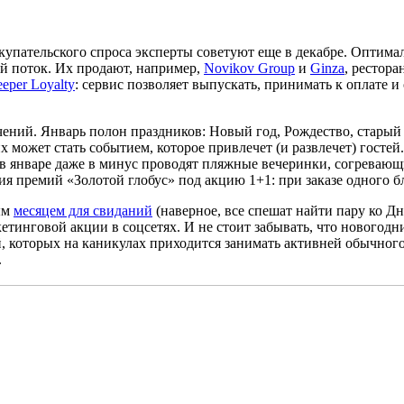
окупательского спроса эксперты советуют еще в декабре. Оптим
й поток. Их продают, например,
Novikov Group
и
Ginza
, рестора
eeper Loyalty
: сервис позволяет выпускать, принимать к оплате 
ений. Январь полон праздников: Новый год, Рождество, старый
х может стать событием, которое привлечет (и развлечет) госте
в январе даже в минус проводят пляжные вечеринки, согревающие
 премий «Золотой глобус» под акцию 1+1: при заказе одного бл
ым
месяцем для свиданий
(наверное, все спешат найти пару ко Дн
кетинговой акции в соцсетях. И не стоит забывать, что новогод
, которых на каникулах приходится занимать активней обычног
.