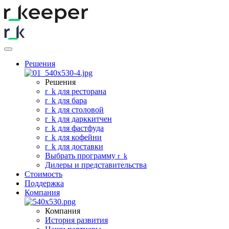
Решения
Решения
r
_
k для ресторана
r
_
k для бара
r
_
k для столовой
r
_
k для дарккитчен
r
_
k для фастфуда
r
_
k для кофейни
r
_
k для доставки
Выбрать программу
r
_
k
Дилеры и представительства
Стоимость
Поддержка
Компания
Компания
История развития