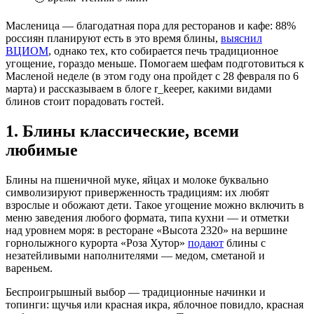
Масленица — благодатная пора для ресторанов и кафе: 88%
россиян планируют есть в это время блины,
выяснил
ВЦИОМ
, однако тех, кто собирается печь традиционное
угощение, гораздо меньше. Помогаем шефам подготовиться к
Масленой неделе (в этом году она пройдет с 28 февраля по 6
марта) и рассказываем в блоге r_keeper, какими видами
блинов стоит порадовать гостей.
1.
Блины классические, всеми
любимые
Блины на пшеничной муке, яйцах и молоке буквально
символизируют приверженность традициям: их любят
взрослые и обожают дети. Такое угощение можно включить в
меню заведения любого формата, типа кухни — и отметки
над уровнем моря: в ресторане «Высота 2320» на вершине
горнолыжного курорта «Роза Хутор»
подают
блины с
незатейливыми наполнителями — медом, сметаной и
вареньем.
Беспроигрышный выбор — традиционные начинки и
топинги: щучья или красная икра, яблочное повидло, красная