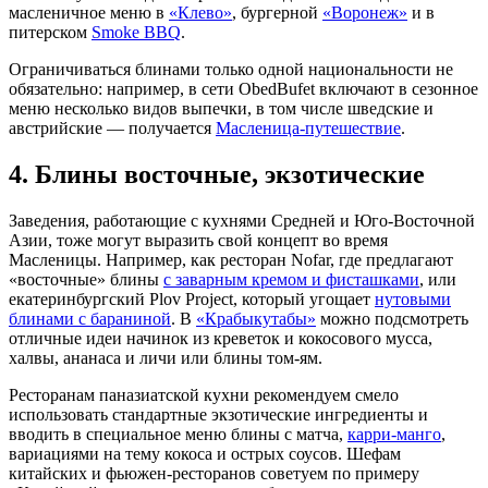
масленичное меню в
«Клево»
, бургерной
«Воронеж»
и в
питерском
Smoke BBQ
.
Ограничиваться блинами только одной национальности не
обязательно: например, в сети ObedBufet включают в сезонное
меню несколько видов выпечки, в том числе шведские и
австрийские — получается
Масленица-путешествие
.
4. Блины восточные, экзотические
Заведения, работающие с кухнями Средней и Юго-Восточной
Азии, тоже могут выразить свой концепт во время
Масленицы. Например, как ресторан Nofar, где предлагают
«восточные» блины
с заварным кремом и фисташками
, или
екатеринбургский Plov Project, который угощает
нутовыми
блинами с бараниной
. В
«Крабыкутабы»
можно подсмотреть
отличные идеи начинок из креветок и кокосового мусса,
халвы, ананаса и личи или блины том-ям.
Ресторанам паназиатской кухни рекомендуем смело
использовать стандартные экзотические ингредиенты и
вводить в специальное меню блины с матча,
карри-манго
,
вариациями на тему кокоса и острых соусов. Шефам
китайских и фьюжен-ресторанов советуем по примеру