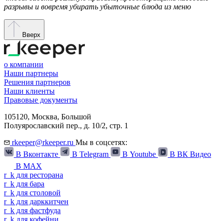
разрывы и вовремя убирать убыточные блюда из меню
Вверх
о компании
Наши партнеры
Решения партнеров
Наши клиенты
Правовые документы
105120,
Москва
,
Большой
Полуярославский пер., д. 10/2, стр. 1
rkeeper@rkeeper.ru
Мы в соцсетях:
В Вконтакте
В Telegram
В Youtube
В ВК Видео
В MAX
r
_
k
для ресторана
r
_
k
для бара
r
_
k
для столовой
r
_
k
для дарккитчен
r
_
k
для фастфуда
r
_
k
для кофейни