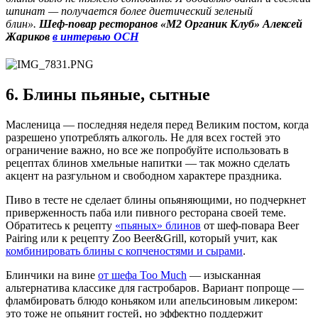
шпинат — получается более диетический зеленый
блин».
Шеф-повар ресторанов «М2 Органик Клуб» Алексей
Жариков
в интервью ОСН
6. Блины пьяные, сытные
Масленица — последняя неделя перед Великим постом, когда
разрешено употреблять алкоголь. Не для всех гостей это
ограничение важно, но все же попробуйте использовать в
рецептах блинов хмельные напитки — так можно сделать
акцент на разгульном и свободном характере праздника.
Пиво в тесте не сделает блины опьяняющими, но подчеркнет
приверженность паба или пивного ресторана своей теме.
Обратитесь к рецепту
«пьяных» блинов
от шеф-повара Beer
Pairing или к рецепту Zoo Beer&Grill, который учит, как
комбинировать блины с копченостями и сырами
.
Блинчики на вине
от шефа Too Much
— изысканная
альтернатива классике для гастробаров. Вариант попроще —
фламбировать блюдо коньяком или апельсиновым ликером:
это тоже не опьянит гостей, но эффектно поддержит