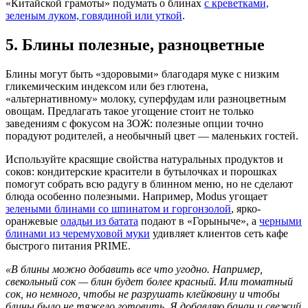
«Китайской грамоты» подумать о блинах
с креветками,
зеленым луком, говядиной или уткой
.
5. Блины полезные, разноцветные
Блины могут быть «здоровыми» благодаря муке с низким
гликемическим индексом или без глютена,
«альтернативному» молоку, суперфудам или разноцветным
овощам. Предлагать такое угощение стоит не только
заведениям с фокусом на ЗОЖ: полезные опции точно
порадуют родителей, а необычный цвет — маленьких гостей.
Используйте красящие свойства натуральных продуктов и
соков: кондитерские красители в бутылочках и порошках
помогут собрать всю радугу в блинном меню, но не сделают
блюда особенно полезными. Например, Modus угощает
зелеными блинами со шпинатом и горгонзолой
, ярко-
оранжевые
оладьи из батата
подают в «Горыныче», а
черными
блинами из черемуховой муки
удивляет клиентов сеть кафе
быстрого питания PRIME.
«В блины можно добавить все что угодно. Например,
свекольный сок — блин будет более красный. Или томатный
сок, но немного, чтобы не разрушать клейковину и чтобы
блины было не тяжело готовить. Я добавляю банан и свежий