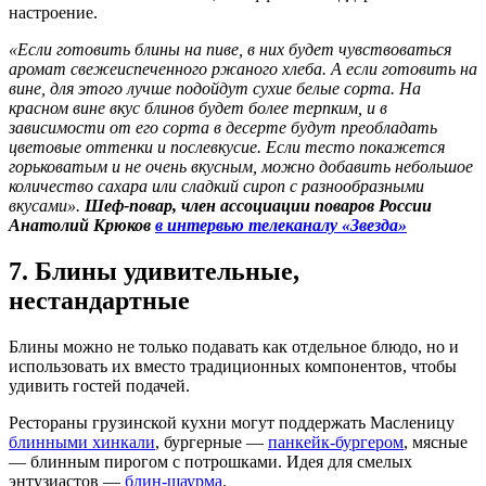
настроение.
«Если готовить блины на пиве, в них будет чувствоваться
аромат свежеиспеченного ржаного хлеба. А если готовить на
вине, для этого лучше подойдут сухие белые сорта. На
красном вине вкус блинов будет более терпким, и в
зависимости от его сорта в десерте будут преобладать
цветовые оттенки и послевкусие. Если тесто покажется
горьковатым и не очень вкусным, можно добавить небольшое
количество сахара или сладкий сироп с разнообразными
вкусами».
Шеф-повар, член ассоциации поваров России
Анатолий Крюков
в интервью телеканалу «Звезда»
7. Блины удивительные,
нестандартные
Блины можно не только подавать как отдельное блюдо, но и
использовать их вместо традиционных компонентов, чтобы
удивить гостей подачей.
Рестораны грузинской кухни могут поддержать Масленицу
блинными хинкали
, бургерные —
панкейк-бургером
, мясные
— блинным пирогом с потрошками. Идея для смелых
энтузиастов —
блин-шаурма
.