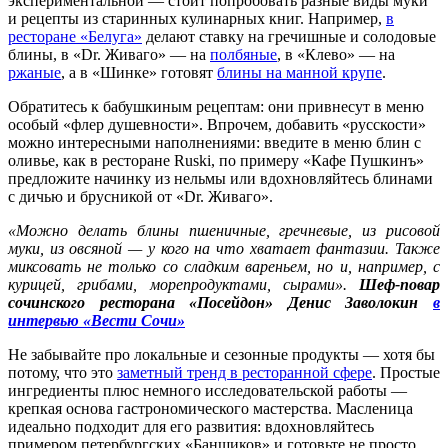
экспериментальной — стоит попробовать разные виды муки
и рецепты из старинных кулинарных книг. Например,
в
ресторане «Белуга»
делают ставку на гречишные и солодовые
блины, в «Dr. Живаго» — на
полбяные
, в «Клево» — на
ржаные
, а в «Шинке» готовят
блины на манной крупе
.
Обратитесь к бабушкиным рецептам: они привнесут в меню
особый «флер душевности». Впрочем, добавить «русскости»
можно интересными наполнениями: введите в меню блин с
оливье, как в ресторане Ruski, по примеру «Кафе Пушкинъ»
предложите начинку из нельмы или вдохновляйтесь блинами
с дичью и брусникой от «Dr. Живаго».
«Можно делать блины пшеничные, гречневые, из рисовой
муки, из овсяной — у кого на что хватает фантазии. Также
миксовать не только со сладким вареньем, но и, например, с
курицей, грибами, морепродуктами, сырами».
Шеф-повар
сочинского ресторана «Посейдон» Денис Заволокин
в
интервью «Вести Сочи»
Не забывайте про локальные и сезонные продукты — хотя бы
потому, что это
заметный тренд в ресторанной сфере
. Простые
ингредиенты плюс немного исследовательской работы —
крепкая основа гастрономического мастерства. Масленица
идеально подходит для его развития: вдохновляйтесь
примером петербургских «Банщиков» и готовьте не просто