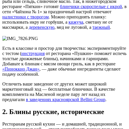
рыба или сельдь, сливочное масло. Так, в нижегородском
ресторане «Пяткин» готовят
блинчики скороспелые с икрой
, в
сети «Чайхона № 1» за праздничный настрой отвечают
налистники с творогом
. Можно приподнять планку:
использовать икру не горбуши, а
кижуча
, сметану не от
массмарки, а
деревенскую
, мед не луговой, а
таежный
.
Есть в классике и простор для творчества: экспериментируйте
с тестом (
инструкция
от ресторана «Пушкин» поможет испечь
толстые дрожжевые блины), начинками и гарнирами.
Добавьте к блинам с мясом овощи гриль, как в ресторане
«Пиноккио Джан»
, — даже обычные ингредиенты сделают
подачу особенной.
Отличить ваше заведение от других может широкий
маркетинговый ход — бесплатные блинчики. В качестве
комплимента на Масленой неделе пару лет назад их
предлагали
в заведениях красноярской Bellini Group
.
2. Блины русские, исторические
Ресторанам русской кухни — и домашней, традиционной, и