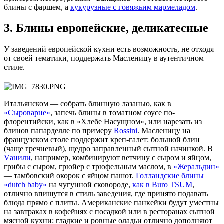
блины с фаршем, а
кукурузные с говяжьим мармеладом
.
3. Блины европейские, деликатесные
У заведений европейской кухни есть возможность, не отходя
от своей тематики, поддержать Масленицу в аутентичном
стиле.
Итальянском — собрать блинную лазанью, как в
«Сыроварне»
, запечь блины в томатном соусе по-
флорентийски, как в «Хлебе Насущном», или нарезать из
блинов папарделле по примеру
Rossini
. Масленицу на
французском столе поддержит креп-галет: большой блин
(чаще гречневый), щедро заправленный сытной начинкой. В
Vанили
, например, комбинируют ветчину с сыром и яйцом,
грибы с сыром, грюйер с трюфельным маслом, в
«Жеральдин»
— тамбовский окорок с яйцом пашот.
Голландские блины
«dutch baby»
на чугунной сковороде,
как в Buro TSUM
,
отлично впишутся в стиль заведения, где принято подавать
блюда прямо с плиты. Американские панкейки будут уместны
на завтраках в кофейнях с посадкой или в ресторанах сытной
мясной кухни: гладкие и ровные оладьи отлично дополняют