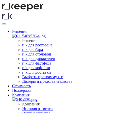
Решения
Решения
r
_
k для ресторана
r
_
k для бара
r
_
k для столовой
r
_
k для дарккитчен
r
_
k для фастфуда
r
_
k для кофейни
r
_
k для доставки
Выбрать программу
r
_
k
Дилеры и представительства
Стоимость
Поддержка
Компания
Компания
История развития