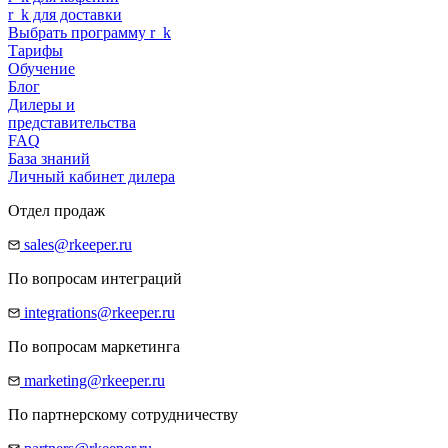
r
_
k
для доставки
Выбрать программу
r
_
k
Тарифы
Обучение
Блог
Дилеры и
представительства
FAQ
База знаний
Личный кабинет дилера
Отдел продаж
sales@rkeeper.ru
По вопросам интеграций
integrations@rkeeper.ru
По вопросам маркетинга
marketing@rkeeper.ru
По партнерскому сотрудничеству