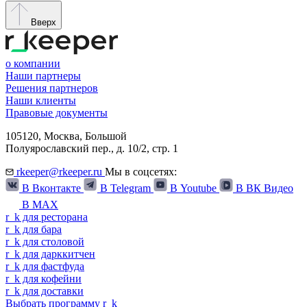
Вверх
о компании
Наши партнеры
Решения партнеров
Наши клиенты
Правовые документы
105120,
Москва
,
Большой
Полуярославский пер., д. 10/2, стр. 1
rkeeper@rkeeper.ru
Мы в соцсетях:
В Вконтакте
В Telegram
В Youtube
В ВК Видео
В MAX
r
_
k
для ресторана
r
_
k
для бара
r
_
k
для столовой
r
_
k
для дарккитчен
r
_
k
для фастфуда
r
_
k
для кофейни
r
_
k
для доставки
Выбрать программу
r
_
k