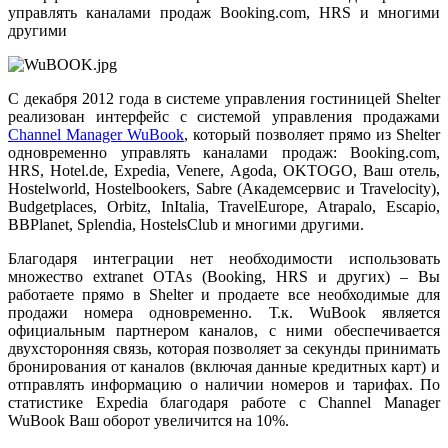
управлять каналами продаж Booking.com, HRS и многими
другими
С декабря 2012 года в системе управления гостиницей Shelter
реализован интерфейс с системой управления продажами
Channel Manager WuBook
, который позволяет прямо из Shelter
одновременно управлять каналами продаж: Booking.com,
HRS, Hotel.de, Expedia, Venere, Agoda, OKTOGO, Ваш отель,
Hostelworld, Hostelbookers, Sabre (Академсервис и Travelocity),
Budgetplaces, Orbitz, InItalia, TravelEurope, Atrapalo, Escapio,
BBPlanet, Splendia, HostelsClub и многими другими.
Благодаря интеграции нет необходимости использовать
множество extranet OTAs (Booking, HRS и других) – Вы
работаете прямо в Shelter и продаете все необходимые для
продажи номера одновременно. Т.к. WuBook является
официальным партнером каналов, с ними обеспечивается
двухсторонняя связь, которая позволяет за секунды принимать
бронирования от каналов (включая данные кредитных карт) и
отправлять информацию о наличии номеров и тарифах. По
статистике Expedia благодаря работе с Channel Manager
WuBook Ваш оборот увеличится на 10%.