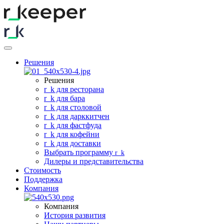
Решения
Решения
r
_
k для ресторана
r
_
k для бара
r
_
k для столовой
r
_
k для дарккитчен
r
_
k для фастфуда
r
_
k для кофейни
r
_
k для доставки
Выбрать программу
r
_
k
Дилеры и представительства
Стоимость
Поддержка
Компания
Компания
История развития