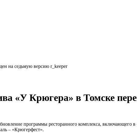
ен на седьмую версию r_keeper
ва «У Крюгера» в Томске пере
новление программы ресторанного комплекса, включающего в себ
валь – «Крюгерфест».