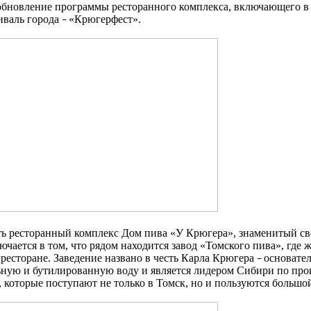
новление программы ресторанного комплекса, включающего в себ
иваль города
«Крюгерфест».
–
ть ресторанный комплекс Дом пива «У Крюгера», знаменитый св
чается в том, что рядом находится завод «Томского пива», где 
 ресторане. Заведение названо в честь Карла Крюгера
основател
–
ьную и бутилированную воду и является лидером Сибири по про
 которые поступают не только в Томск, но и пользуются больш