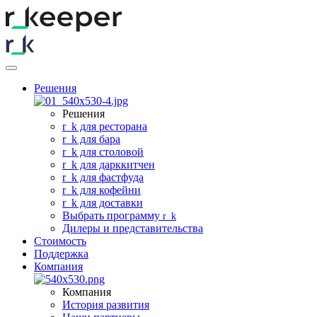
Решения
Решения
r
_
k для ресторана
r
_
k для бара
r
_
k для столовой
r
_
k для дарккитчен
r
_
k для фастфуда
r
_
k для кофейни
r
_
k для доставки
Выбрать программу
r
_
k
Дилеры и представительства
Стоимость
Поддержка
Компания
Компания
История развития