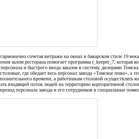
 гармонично сочетая витражи на окнах в баварском стиле 19 ве
ения залом ресторана помогает программа r_keeper_7, которая к
ы персонала и быстрого ввода заказов в систему, дилерами Томс
толовые, где обедает весь персонал завода «Томское пиво», а эт
дополнительного времени, а работникам столовой осуществлять 
вать входящий поток людей на территорию корпоративной стол
ь проход персонала завода и его сотрудников в специальные по