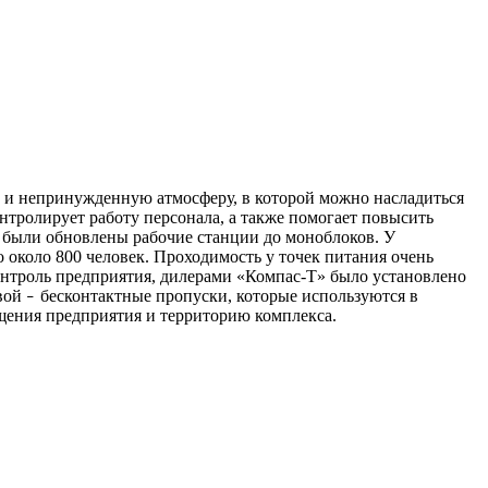
ка и непринужденную атмосферу, в которой можно насладиться
онтролирует работу персонала, а также помогает повысить
ка были обновлены рабочие станции до моноблоков. У
о около 800 человек. Проходимость у точек питания очень
контроль предприятия, дилерами «Компас-Т» было установлено
овой
бесконтактные пропуски, которые используются в
–
мещения предприятия и территорию комплекса.