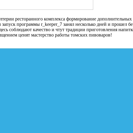
алтерии ресторанного комплекса формирование дополнительных о
запуск программы r_keeper_7 занял несколько дней и прошел бе
здесь соблюдают качество и чтут традиции приготовления напит
схищением ценят мастерство работы томских пивоваров!