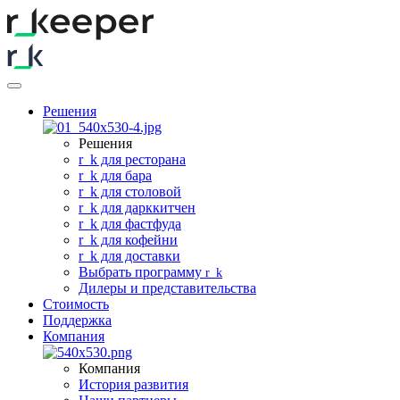
Решения
Решения
r
_
k для ресторана
r
_
k для бара
r
_
k для столовой
r
_
k для дарккитчен
r
_
k для фастфуда
r
_
k для кофейни
r
_
k для доставки
Выбрать программу
r
_
k
Дилеры и представительства
Стоимость
Поддержка
Компания
Компания
История развития