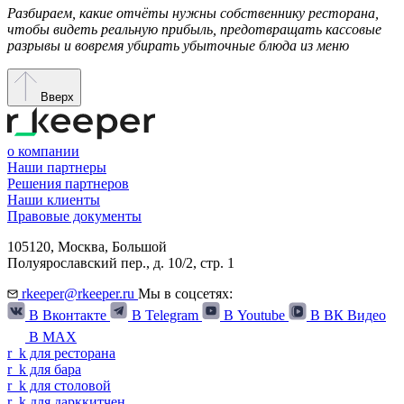
Разбираем, какие отчёты нужны собственнику ресторана,
чтобы видеть реальную прибыль, предотвращать кассовые
разрывы и вовремя убирать убыточные блюда из меню
Вверх
о компании
Наши партнеры
Решения партнеров
Наши клиенты
Правовые документы
105120,
Москва
,
Большой
Полуярославский пер., д. 10/2, стр. 1
rkeeper@rkeeper.ru
Мы в соцсетях:
В Вконтакте
В Telegram
В Youtube
В ВК Видео
В MAX
r
_
k
для ресторана
r
_
k
для бара
r
_
k
для столовой
r
_
k
для дарккитчен