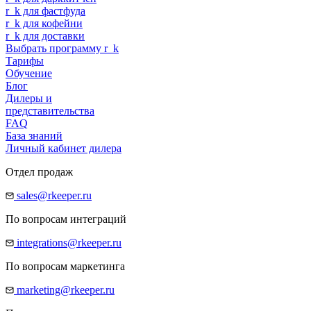
r
_
k
для фастфуда
r
_
k
для кофейни
r
_
k
для доставки
Выбрать программу
r
_
k
Тарифы
Обучение
Блог
Дилеры и
представительства
FAQ
База знаний
Личный кабинет дилера
Отдел продаж
sales@rkeeper.ru
По вопросам интеграций
integrations@rkeeper.ru
По вопросам маркетинга
marketing@rkeeper.ru