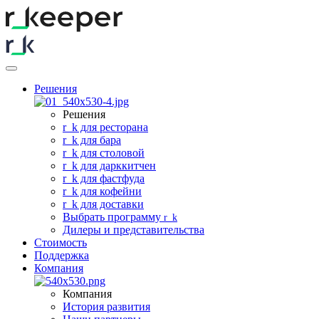
Решения
Решения
r
_
k для ресторана
r
_
k для бара
r
_
k для столовой
r
_
k для дарккитчен
r
_
k для фастфуда
r
_
k для кофейни
r
_
k для доставки
Выбрать программу
r
_
k
Дилеры и представительства
Стоимость
Поддержка
Компания
Компания
История развития