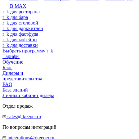
В MAX
r
_
k
для ресторана
r
_
k
для бара
r
_
k
для столовой
r
_
k
для дарккитчен
r
_
k
для фастфуда
r
_
k
для кофейни
r
_
k
для доставки
Выбрать программу
r
_
k
Тарифы
Обучение
Блог
Дилеры и
представительства
FAQ
База знаний
Личный кабинет дилера
Отдел продаж
sales@rkeeper.ru
По вопросам интеграций
integrations@rkeeper.ru