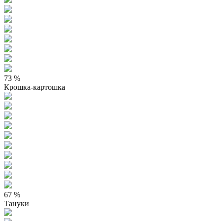
73 %
Крошка-картошка
67 %
Тануки