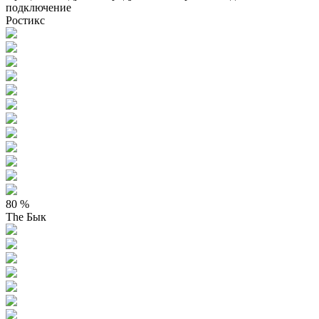
подключение
Ростикс
80 %
The Бык