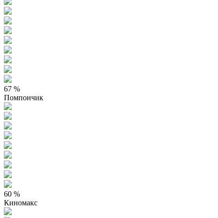
67 %
Помпончик
60 %
Киномакс