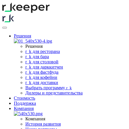
Решения
Решения
r
_
k для ресторана
r
_
k для бара
r
_
k для столовой
r
_
k для дарккитчен
r
_
k для фастфуда
r
_
k для кофейни
r
_
k для доставки
Выбрать программу
r
_
k
Дилеры и представительства
Стоимость
Поддержка
Компания
Компания
История развития