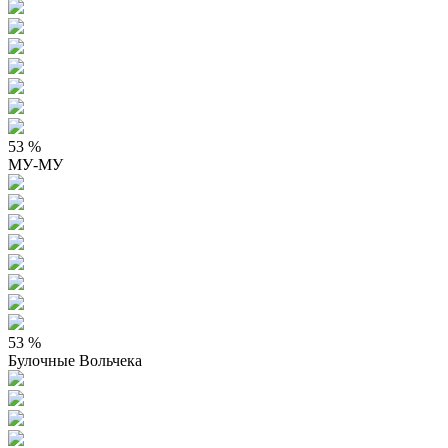
53 %
МУ-МУ
53 %
Булочные Вольчека