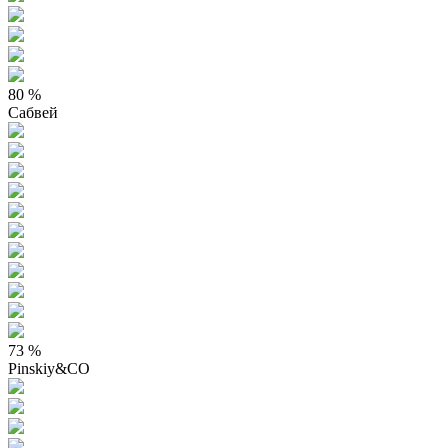
80 %
Сабвей
73 %
Pinskiy&CO