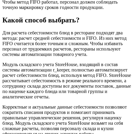
Чтобы метод FIFO работал, персонал должен соблюдать
точную маркировку сроков годности продукции.
Какой способ выбрать?
Для расчета себестоимости блюд в ресторане подходят два
метода: расчет средней себестоимости и FIFO. Из них метод
FIFO считается более точным и сложным. Чтобы избавить
персонал от трудоемких расчетов, рестораны используют
системы автоматизации товарного учета.
Модуль складского учета StoreHouse, входящий в состав
системы автоматизации r_keeper, полностью автоматизирует
расчет себестоимости блюд, используя метод FIFO. StoreHouse
рассчитывает себестоимость в режиме реального времени, а
сотруднику склада доступны все документы поставок, данные
по наценке каждого блюда или товарной группы и
аналитические отчеты.
Корректные и актуальные данные себестоимости позволяют
сократить списания продуктов и помогают принимать
правильные управленческие решения, регулируя наценку
блюд. Модуль складского учета StoreHouse возьмет на себя
сложные расчеты, позволяя персоналу склада и кухни
сфокусироваться на других аспектах работы.