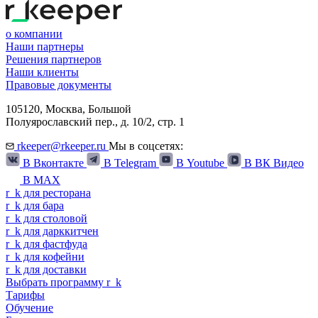
о компании
Наши партнеры
Решения партнеров
Наши клиенты
Правовые документы
105120,
Москва
,
Большой
Полуярославский пер., д. 10/2, стр. 1
rkeeper@rkeeper.ru
Мы в соцсетях:
В Вконтакте
В Telegram
В Youtube
В ВК Видео
В MAX
r
_
k
для ресторана
r
_
k
для бара
r
_
k
для столовой
r
_
k
для дарккитчен
r
_
k
для фастфуда
r
_
k
для кофейни
r
_
k
для доставки
Выбрать программу
r
_
k
Тарифы
Обучение