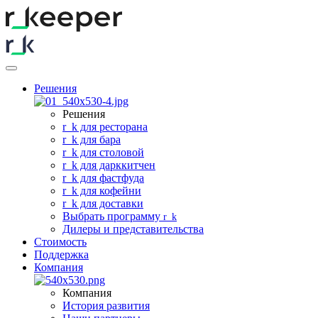
Решения
Решения
r
_
k для ресторана
r
_
k для бара
r
_
k для столовой
r
_
k для дарккитчен
r
_
k для фастфуда
r
_
k для кофейни
r
_
k для доставки
Выбрать программу
r
_
k
Дилеры и представительства
Стоимость
Поддержка
Компания
Компания
История развития