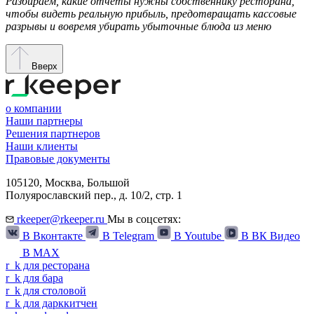
Разбираем, какие отчёты нужны собственнику ресторана,
чтобы видеть реальную прибыль, предотвращать кассовые
разрывы и вовремя убирать убыточные блюда из меню
Вверх
о компании
Наши партнеры
Решения партнеров
Наши клиенты
Правовые документы
105120,
Москва
,
Большой
Полуярославский пер., д. 10/2, стр. 1
rkeeper@rkeeper.ru
Мы в соцсетях:
В Вконтакте
В Telegram
В Youtube
В ВК Видео
В MAX
r
_
k
для ресторана
r
_
k
для бара
r
_
k
для столовой
r
_
k
для дарккитчен