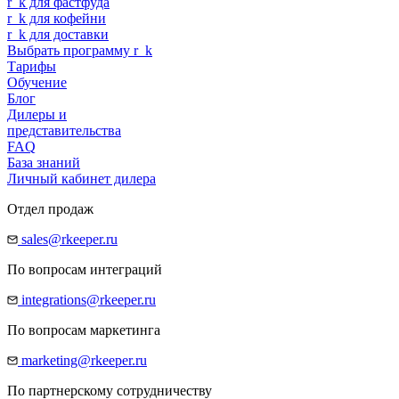
r
_
k
для фастфуда
r
_
k
для кофейни
r
_
k
для доставки
Выбрать программу
r
_
k
Тарифы
Обучение
Блог
Дилеры и
представительства
FAQ
База знаний
Личный кабинет дилера
Отдел продаж
sales@rkeeper.ru
По вопросам интеграций
integrations@rkeeper.ru
По вопросам маркетинга
marketing@rkeeper.ru
По партнерскому сотрудничеству