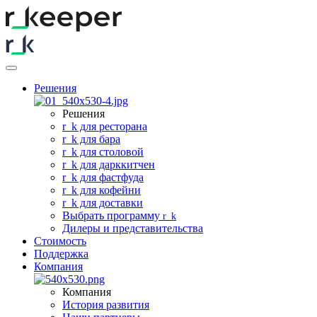
Решения
Решения
r
_
k для ресторана
r
_
k для бара
r
_
k для столовой
r
_
k для дарккитчен
r
_
k для фастфуда
r
_
k для кофейни
r
_
k для доставки
Выбрать программу
r
_
k
Дилеры и представительства
Стоимость
Поддержка
Компания
Компания
История развития