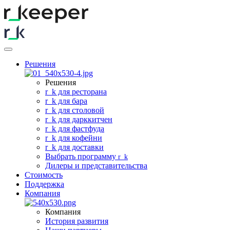
Решения
Решения
r
_
k для ресторана
r
_
k для бара
r
_
k для столовой
r
_
k для дарккитчен
r
_
k для фастфуда
r
_
k для кофейни
r
_
k для доставки
Выбрать программу
r
_
k
Дилеры и представительства
Стоимость
Поддержка
Компания
Компания
История развития