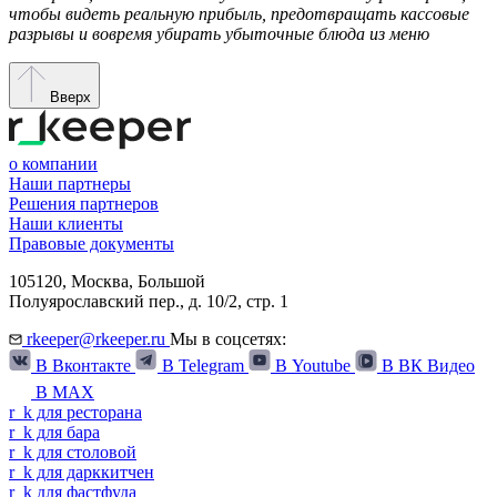
чтобы видеть реальную прибыль, предотвращать кассовые
разрывы и вовремя убирать убыточные блюда из меню
Вверх
о компании
Наши партнеры
Решения партнеров
Наши клиенты
Правовые документы
105120,
Москва
,
Большой
Полуярославский пер., д. 10/2, стр. 1
rkeeper@rkeeper.ru
Мы в соцсетях:
В Вконтакте
В Telegram
В Youtube
В ВК Видео
В MAX
r
_
k
для ресторана
r
_
k
для бара
r
_
k
для столовой
r
_
k
для дарккитчен
r
_
k
для фастфуда