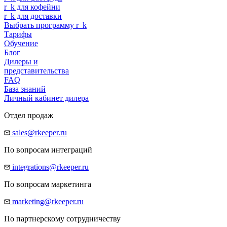
r
_
k
для кофейни
r
_
k
для доставки
Выбрать программу
r
_
k
Тарифы
Обучение
Блог
Дилеры и
представительства
FAQ
База знаний
Личный кабинет дилера
Отдел продаж
sales@rkeeper.ru
По вопросам интеграций
integrations@rkeeper.ru
По вопросам маркетинга
marketing@rkeeper.ru
По партнерскому сотрудничеству