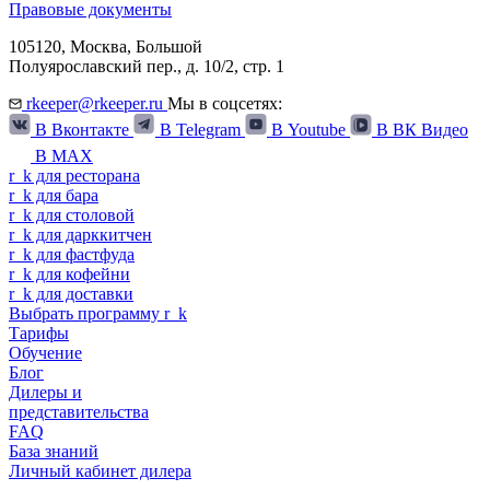
Правовые документы
105120,
Москва
,
Большой
Полуярославский пер., д. 10/2, стр. 1
rkeeper@rkeeper.ru
Мы в соцсетях:
В Вконтакте
В Telegram
В Youtube
В ВК Видео
В MAX
r
_
k
для ресторана
r
_
k
для бара
r
_
k
для столовой
r
_
k
для дарккитчен
r
_
k
для фастфуда
r
_
k
для кофейни
r
_
k
для доставки
Выбрать программу
r
_
k
Тарифы
Обучение
Блог
Дилеры и
представительства
FAQ
База знаний
Личный кабинет дилера