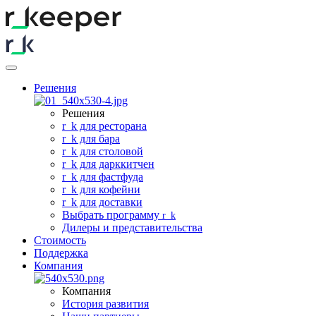
Решения
Решения
r
_
k для ресторана
r
_
k для бара
r
_
k для столовой
r
_
k для дарккитчен
r
_
k для фастфуда
r
_
k для кофейни
r
_
k для доставки
Выбрать программу
r
_
k
Дилеры и представительства
Стоимость
Поддержка
Компания
Компания
История развития