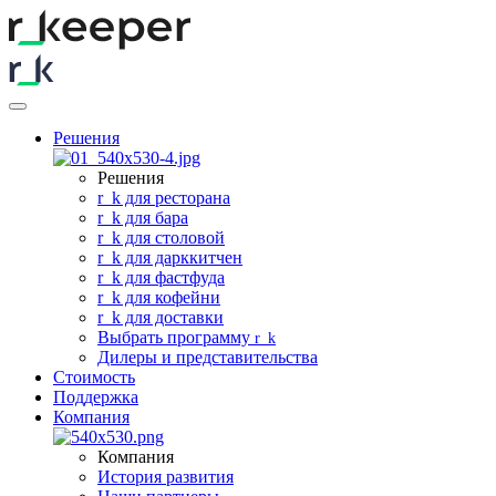
Решения
Решения
r
_
k для ресторана
r
_
k для бара
r
_
k для столовой
r
_
k для дарккитчен
r
_
k для фастфуда
r
_
k для кофейни
r
_
k для доставки
Выбрать программу
r
_
k
Дилеры и представительства
Стоимость
Поддержка
Компания
Компания
История развития