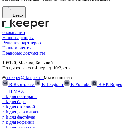
Вверх
о компании
Наши партнеры
Решения партнеров
Наши клиенты
Правовые документы
105120,
Москва
,
Большой
Полуярославский пер., д. 10/2, стр. 1
rkeeper@rkeeper.ru
Мы в соцсетях:
В Вконтакте
В Telegram
В Youtube
В ВК Видео
В MAX
r
_
k
для ресторана
r
_
k
для бара
r
_
k
для столовой
r
_
k
для дарккитчен
r
_
k
для фастфуда
r
_
k
для кофейни
r
_
k
для доставки