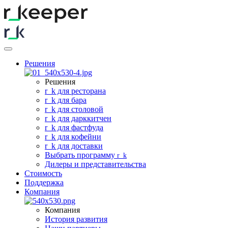
Решения
Решения
r
_
k для ресторана
r
_
k для бара
r
_
k для столовой
r
_
k для дарккитчен
r
_
k для фастфуда
r
_
k для кофейни
r
_
k для доставки
Выбрать программу
r
_
k
Дилеры и представительства
Стоимость
Поддержка
Компания
Компания
История развития