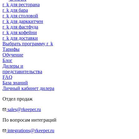
r
_
k
для ресторана
r
_
k
для бара
r
_
k
для столовой
r
_
k
для дарккитчен
r
_
k
для фастфуда
r
_
k
для кофейни
r
_
k
для доставки
Выбрать программу
r
_
k
Тарифы
Обучение
Блог
Дилеры и
представительства
FAQ
База знаний
Личный кабинет дилера
Отдел продаж
sales@rkeeper.ru
По вопросам интеграций
integrations@rkeeper.ru