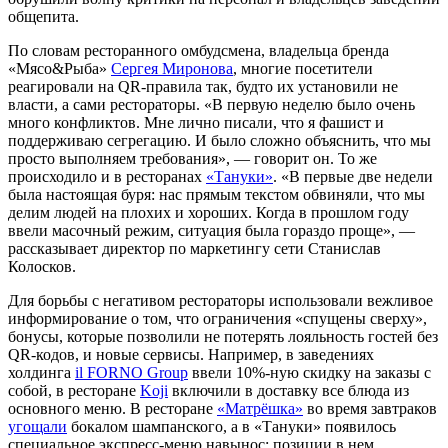
общепита.
По словам ресторанного омбудсмена, владельца бренда
«Мясо&Рыба»
Сергея Миронова
, многие посетители
реагировали на QR-правила так, будто их установили не
власти, а сами рестораторы. «В первую неделю было очень
много конфликтов. Мне лично писали, что я фашист и
поддерживаю сегрегацию. И было сложно объяснить, что мы
просто выполняем требования», — говорит он. То же
происходило и в ресторанах
«Тануки»
. «В первые две недели
была настоящая буря: нас прямым текстом обвиняли, что мы
делим людей на плохих и хороших. Когда в прошлом году
ввели масочный режим, ситуация была гораздо проще», —
рассказывает директор по маркетингу сети Станислав
Колосков.
Для борьбы с негативом рестораторы использовали вежливое
информирование о том, что ограничения «спущены сверху»,
бонусы, которые позволили не потерять лояльность гостей без
QR-кодов, и новые сервисы. Например, в заведениях
холдинга
il FORNO Group
ввели 10%-ную скидку на заказы с
собой, в ресторане
Koji
включили в доставку все блюда из
основного меню. В ресторане
«Матрёшка»
во время завтраков
угощали
бокалом шампанского, а в «Тануки» появилось
специальное экспресс-меню навынос: позиции в нем