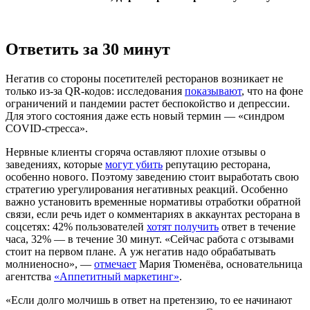
Ответить за 30 минут
Негатив со стороны посетителей ресторанов возникает не
только из-за QR-кодов: исследования
показывают
, что на фоне
ограничений и пандемии растет беспокойство и депрессии.
Для этого состояния даже есть новый термин — «синдром
COVID-стресса».
Нервные клиенты сгоряча оставляют плохие отзывы о
заведениях, которые
могут убить
репутацию ресторана,
особенно нового. Поэтому заведению стоит выработать свою
стратегию урегулирования негативных реакций. Особенно
важно установить временные нормативы отработки обратной
связи, если речь идет о комментариях в аккаунтах ресторана в
соцсетях: 42% пользователей
хотят получить
ответ в течение
часа, 32% — в течение 30 минут. «Сейчас работа с отзывами
стоит на первом плане. А уж негатив надо обрабатывать
молниеносно», —
отмечает
Мария Тюменёва, основательница
агентства
«Аппетитный маркетинг»
.
«Если долго молчишь в ответ на претензию, то ее начинают