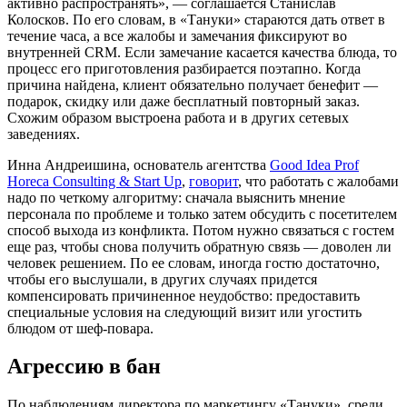
активно распространять», — соглашается Станислав
Колосков. По его словам, в «Тануки» стараются дать ответ в
течение часа, а все жалобы и замечания фиксируют во
внутренней CRM. Если замечание касается качества блюда, то
процесс его приготовления разбирается поэтапно. Когда
причина найдена, клиент обязательно получает бенефит —
подарок, скидку или даже бесплатный повторный заказ.
Схожим образом выстроена работа и в других сетевых
заведениях.
Инна Андреишина, основатель агентства
Good Idea Prof
Horeca Consulting & Start Up
,
говорит
, что работать с жалобами
надо по четкому алгоритму: сначала выяснить мнение
персонала по проблеме и только затем обсудить с посетителем
способ выхода из конфликта. Потом нужно связаться с гостем
еще раз, чтобы снова получить обратную связь — доволен ли
человек решением. По ее словам, иногда гостю достаточно,
чтобы его выслушали, в других случаях придется
компенсировать причиненное неудобство: предоставить
специальные условия на следующий визит или угостить
блюдом от шеф-повара.
Агрессию в бан
По наблюдениям директора по маркетингу «Тануки», среди