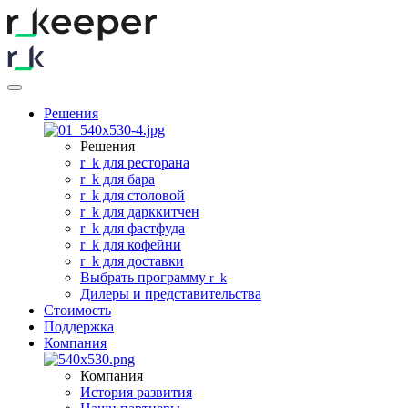
Решения
Решения
r
_
k для ресторана
r
_
k для бара
r
_
k для столовой
r
_
k для дарккитчен
r
_
k для фастфуда
r
_
k для кофейни
r
_
k для доставки
Выбрать программу
r
_
k
Дилеры и представительства
Стоимость
Поддержка
Компания
Компания
История развития