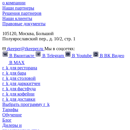
о компании
Наши партнеры
Решения партнеров
Наши клиенты
Правовые документы
105120,
Москва
,
Большой
Полуярославский пер., д. 10/2, стр. 1
rkeeper@rkeeper.ru
Мы в соцсетях:
В Вконтакте
В Telegram
В Youtube
В ВК Видео
В MAX
r
_
k
для ресторана
r
_
k
для бара
r
_
k
для столовой
r
_
k
для дарккитчен
r
_
k
для фастфуда
r
_
k
для кофейни
r
_
k
для доставки
Выбрать программу
r
_
k
Тарифы
Обучение
Блог
Дилеры и