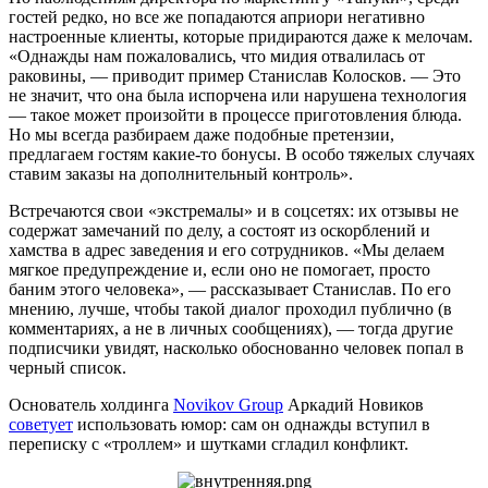
гостей редко, но все же попадаются априори негативно
настроенные клиенты, которые придираются даже к мелочам.
«Однажды нам пожаловались, что мидия отвалилась от
раковины, — приводит пример Станислав Колосков. — Это
не значит, что она была испорчена или нарушена технология
— такое может произойти в процессе приготовления блюда.
Но мы всегда разбираем даже подобные претензии,
предлагаем гостям какие-то бонусы. В особо тяжелых случаях
ставим заказы на дополнительный контроль».
Встречаются свои «экстремалы» и в соцсетях: их отзывы не
содержат замечаний по делу, а состоят из оскорблений и
хамства в адрес заведения и его сотрудников. «Мы делаем
мягкое предупреждение и, если оно не помогает, просто
баним этого человека», — рассказывает Станислав. По его
мнению, лучше, чтобы такой диалог проходил публично (в
комментариях, а не в личных сообщениях), — тогда другие
подписчики увидят, насколько обоснованно человек попал в
черный список.
Основатель холдинга
Novikov Group
Аркадий Новиков
советует
использовать юмор: сам он однажды вступил в
переписку с «троллем» и шутками сгладил конфликт.