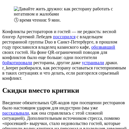
🕓
время чтения: 9 мин.
Конфликты рестораторов и гостей — не редкость: весной
блогер Артемий Лебедев
поссорился
с владельцем
ресторанной группы Duo в Санкт-Петербурге, в прошлом
году прославился владелец казанского кафе,
обозвавший
своих гостей. На фоне QR-ограничений поводов для
конфликтов было еще больше: одни посетители
бойкотировали
рестораны, другие даже
устраивали
драки.
r_keeper разбирался, как ресторану оставаться гостеприимным
в таких ситуациях и что делать, если разгорелся серьезный
конфликт.
Скидки вместо критики
Введение обязательных QR-кодов при посещении ресторанов
было настоящим ударом для индустрии (мы уже
рассказывали
, как она справлялась с этой сложной
ситуацией). Дополнительным источником стресса, помимо
«просевшей» выручки, стало недовольство гостей, которые
обрушили волну критики на персонал и владельцев заведений