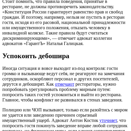
Стоит помнить, что правила поведения, принятые в
ресторане, не должны противоречить законодательству.
«Конституция России гарантирует равенство прав и свобод
граждан. И поэтому, например, нельзя не пустить в ресторан
гостя, исходя из его расовой, национальной принадлежности
или имущественного положения, отказать человеку в
инвалидной коляске. Такие правила будут считаться
дискриминирующими», — отмечает адвокат коллегии
адвокатов «ГарантЪ» Наталья Галицкая.
Успокоить дебошира
Иногда ситуация и вовсе выходит из-под контроля: гости
громко и вызывающе ведут себя, не реагируют на замечания
сотрудников, оскорбляют персонал и других посетителей,
дерутся и дебоширят. Как
отмечают
рестораторы, нужно
попробовать урегулировать проблему мирным путем:
попросить таких гостей успокоиться и выйти из ресторана.
Главное, чтобы конфликт не развивался в стенах заведения.
Полицию или ЧОП вызывают, только если разойтись с миром
не удается или заведению причинен серьезный
имущественный ущерб. Адвокат Антон Костик
уточняет
, что
попросить гостя покинуть заведение вправе любой сотрудник
ресторана, но физические меры, если клиент сопротивляется,