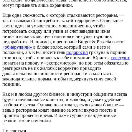
могут применять лишь охранники.
Еще одна сложность, с которой сталкиваются рестораны, —
так называемый «потребительский терроризм». Отдельные
гости идут на умышленное мошенничество, чтобы
потребовать скидку или ужин за счет заведения из-за
незначительных мелочей или вовсе не существующих
недоработок. Например, в ресторане Burger & Pizzetta гости
«обнаружили»
в блюде волос, который сами в него и
положили, а в KFC посетитель
подбросил
грызуна в порцию
стрипсов, чтобы привлечь к себе внимание. Юристы
советуют
не идти на поводу у «экстремистов», но при этом обязательно
реагировать на их жалобы: корректно приводить
доказательства невиновности ресторана и ссылаться на
законодательные нормы, чтобы подчеркнуть силу своей
позиции.
Как и в любом другом бизнесе, в индустрии общепита всегда
будут и недовольные клиенты, и жалобы, и даже судебные
разбирательства. Однако позитива здесь все-таки больше —
ведь в рестораны ходят именно за этим: вкусно поесть и
приятно провести время. И даже суровые пандемийные
реалии это не изменили.
Поделиться