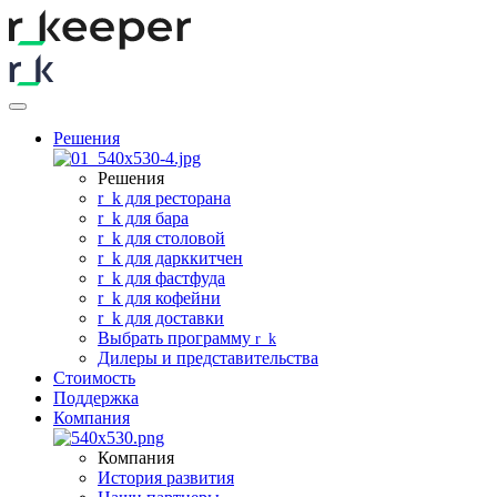
Решения
Решения
r
_
k для ресторана
r
_
k для бара
r
_
k для столовой
r
_
k для дарккитчен
r
_
k для фастфуда
r
_
k для кофейни
r
_
k для доставки
Выбрать программу
r
_
k
Дилеры и представительства
Стоимость
Поддержка
Компания
Компания
История развития