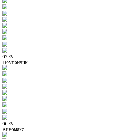
67 %
Помпончик
60 %
Киномакс