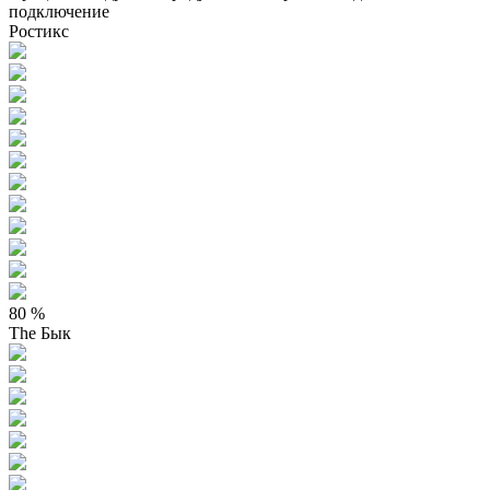
подключение
Ростикс
80 %
The Бык