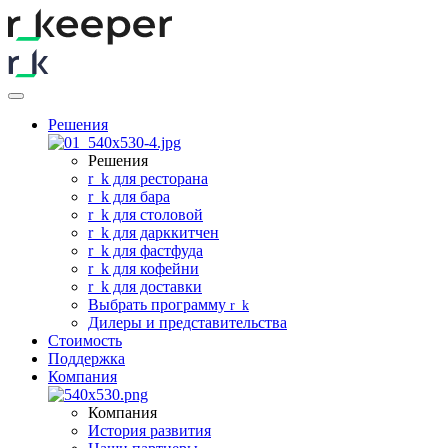
Решения
Решения
r
_
k для ресторана
r
_
k для бара
r
_
k для столовой
r
_
k для дарккитчен
r
_
k для фастфуда
r
_
k для кофейни
r
_
k для доставки
Выбрать программу
r
_
k
Дилеры и представительства
Стоимость
Поддержка
Компания
Компания
История развития