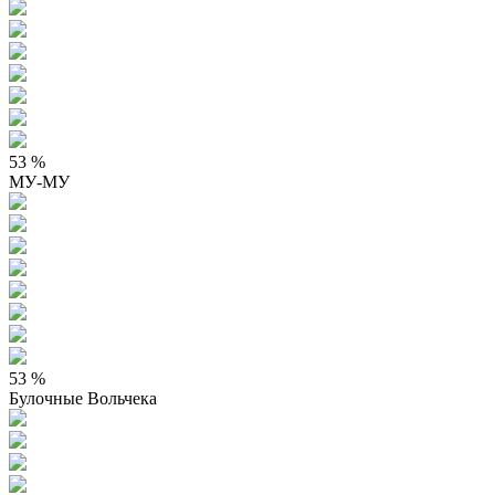
53 %
МУ-МУ
53 %
Булочные Вольчека