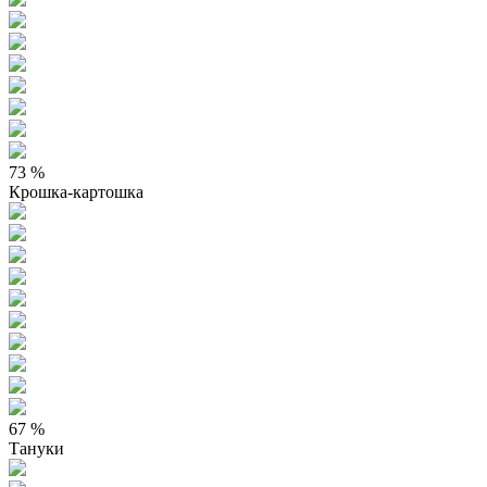
73 %
Крошка-картошка
67 %
Тануки