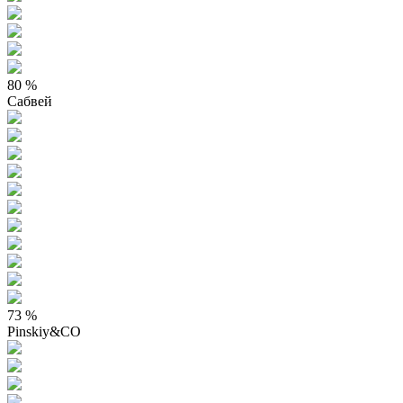
80 %
Сабвей
73 %
Pinskiy&CO